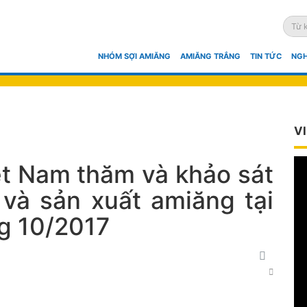
TRANG CHỦ
NHÓM SỢI AMIĂNG
AMIĂNG TRẮNG
TIN TỨC
NGH
V
t Nam thăm và khảo sát
 và sản xuất amiăng tại
g 10/2017