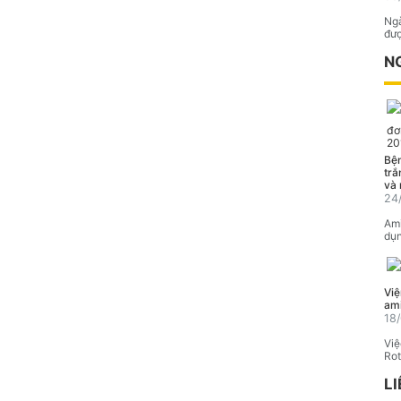
Ngà
đượ
N
Bệ
trắ
và 
24
Ami
dụn
Vi
ami
18
Vi
Rot
LI