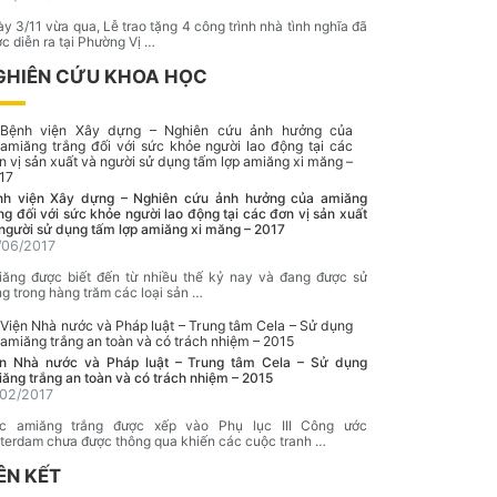
y 3/11 vừa qua, Lễ trao tặng 4 công trình nhà tình nghĩa đã
c diễn ra tại Phường Vị …
GHIÊN CỨU KHOA HỌC
nh viện Xây dựng – Nghiên cứu ảnh hưởng của amiăng
ng đối với sức khỏe người lao động tại các đơn vị sản xuất
người sử dụng tấm lợp amiăng xi măng – 2017
/06/2017
ăng được biết đến từ nhiều thế kỷ nay và đang được sử
g trong hàng trăm các loại sản …
ện Nhà nước và Pháp luật – Trung tâm Cela – Sử dụng
ăng trắng an toàn và có trách nhiệm – 2015
/02/2017
ệc amiăng trắng được xếp vào Phụ lục III Công ước
terdam chưa được thông qua khiến các cuộc tranh …
ÊN KẾT