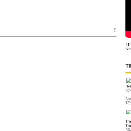
Th
Na
T
Hội
07
Sán
Tấm
Tra
Th
06