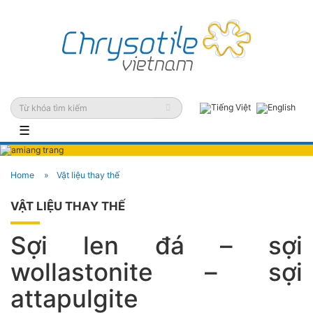
☰
Home
Vật liệu thay thế
VẬT LIỆU THAY THẾ
Sợi len đá – sợi
wollastonite – sợi
attapulgite