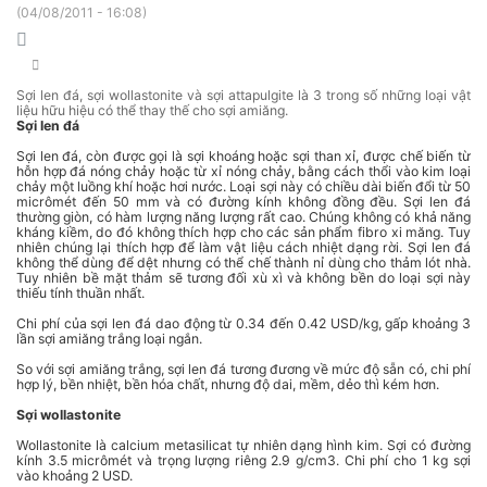
(
04/08/2011 - 16:08
)
Sợi len đá, sợi wollastonite và sợi attapulgite là 3 trong số những loại vật
liệu hữu hiệu có thể thay thế cho sợi amiăng.
Sợi len đá
Sợi len đá, còn được gọi là sợi khoáng hoặc sợi than xỉ, được chế biến từ
hỗn hợp đá nóng chảy hoặc từ xỉ nóng chảy, bằng cách thổi vào kim loại
chảy một luồng khí hoặc hơi nước. Loại sợi này có chiều dài biến đổi từ 50
micrômét đến 50 mm và có đường kính không đồng đều. Sợi len đá
thường giòn, có hàm lượng năng lượng rất cao. Chúng không có khả năng
kháng kiềm, do đó không thích hợp cho các sản phẩm fibro xi măng. Tuy
nhiên chúng lại thích hợp để làm vật liệu cách nhiệt dạng rời. Sợi len đá
không thể dùng để dệt nhưng có thể chế thành nỉ dùng cho thảm lót nhà.
Tuy nhiên bề mặt thảm sẽ tương đối xù xì và không bền do loại sợi này
thiếu tính thuần nhất.
Chi phí của sợi len đá dao động từ 0.34 đến 0.42 USD/kg, gấp khoảng 3
lần sợi amiăng trắng loại ngắn.
So với sợi amiăng trắng, sợi len đá tương đương về mức độ sẵn có, chi phí
hợp lý, bền nhiệt, bền hóa chất, nhưng độ dai, mềm, dẻo thì kém hơn.
Sợi wollastonite
Wollastonite là calcium metasilicat tự nhiên dạng hình kim. Sợi có đường
kính 3.5 micrômét và trọng lượng riêng 2.9 g/cm3. Chi phí cho 1 kg sợi
vào khoảng 2 USD.