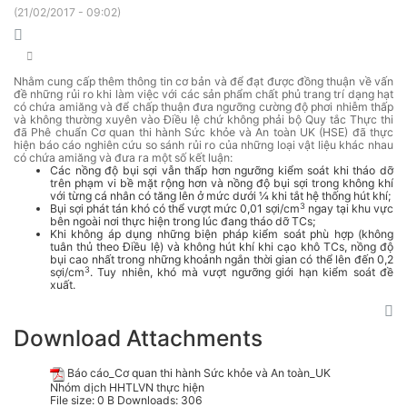
(
21/02/2017 - 09:02
)
Nhằm cung cấp thêm thông tin cơ bản và để đạt được đồng thuận về vấn
đề những rủi ro khi làm việc với các sản phẩm chất phủ trang trí dạng hạt
có chứa amiăng và để chấp thuận đưa ngưỡng cường độ phơi nhiễm thấp
và không thường xuyên vào Điều lệ chứ không phải bộ Quy tắc Thực thi
đã Phê chuẩn Cơ quan thi hành Sức khỏe và An toàn UK (HSE) đã thực
hiện báo cáo nghiên cứu so sánh rủi ro của những loại vật liệu khác nhau
có chứa amiăng và đưa ra một số kết luận:
Các nồng độ bụi sợi vẫn thấp hơn ngưỡng kiểm soát khi tháo dỡ
trên phạm vi bề mặt rộng hơn và nồng độ bụi sợi trong không khí
với từng cá nhân có tăng lên ở mức dưới ¼ khi tắt hệ thống hút khí;
3
Bụi sợi phát tán khó có thể vượt mức 0,01 sợi/cm
ngay tại khu vực
bên ngoài nơi thực hiện trong lúc đang tháo dỡ TCs;
Khi không áp dụng những biện pháp kiểm soát phù hợp (không
tuân thủ theo Điều lệ) và không hút khí khi cạo khô TCs, nồng độ
bụi cao nhất trong những khoảnh ngắn thời gian có thể lên đến 0,2
3
sợi/cm
. Tuy nhiên, khó mà vượt ngưỡng giới hạn kiểm soát đề
xuất.
Download Attachments
Báo cáo_Cơ quan thi hành Sức khỏe và An toàn_UK
Nhóm dịch HHTLVN thực hiện
File size:
0 B
Downloads:
306