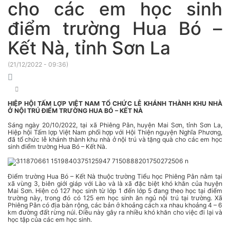
cho các em học sinh
điểm trường Hua Bó –
Kết Nà, tỉnh Sơn La
(
21/12/2022 - 09:36
)
HIỆP HỘI TẤM LỢP VIỆT NAM TỔ CHỨC LỄ KHÁNH THÀNH KHU NHÀ
Ở NỘI TRÚ ĐIỂM TRƯỜNG HUA BÓ – KẾT NÀ
Sáng ngày 20/10/2022, tại xã Phiêng Pằn, huyện Mai Sơn, tỉnh Sơn La,
Hiệp hội Tấm lợp Việt Nam phối hợp với Hội Thiện nguyện Nghĩa Phương,
đã tổ chức lễ khánh thành khu nhà ở nội trú và tặng quà cho các em học
sinh điểm trường Hua Bó – Kết Nà.
Điểm trường Hua Bó – Kết Nà thuộc trường Tiểu học Phiêng Pằn nằm tại
xã vùng 3, biên giới giáp với Lào và là xã đặc biệt khó khăn của huyện
Mai Sơn. Hiện có 127 học sinh từ lớp 1 đến lớp 5 đang theo học tại điểm
trường này, trong đó có 125 em học sinh ăn ngủ nội trú tại trường. Xã
Phiêng Pằn có địa bàn rộng, các bản ở khoảng cách xa nhau khoảng 4 – 6
km đường đất rừng núi. Điều này gây ra nhiều khó khăn cho việc đi lại và
học tập của các em học sinh.