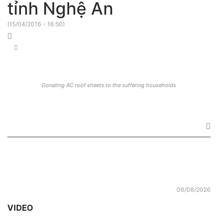
tỉnh Nghệ An
(
15/04/2016 - 16:50
)
Donating AC roof sheets to the suffering households
06/08/2026
VIDEO