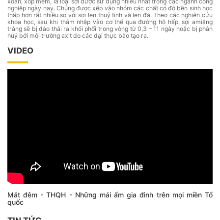
xoắn, xốp mềm, là loại sợi được sử dụng nhiều nhất trong các ngành công
nghiệp ngày nay. Chúng được xếp vào nhóm các chất có độ bền sinh học
thấp hơn rất nhiều so với sợi len thuỷ tinh và len đá. Theo các nghiên cứu
khoa học, sau khi thâm nhập vào cơ thể qua đường hô hấp, sợi amiăng
trắng sẽ bị đào thải ra khỏi phổi trong vòng từ 0,3 – 11 ngày hoặc bị phân
huỷ bởi môi trường axit do các đại thực bào tạo ra.
VIDEO
Mắt đêm - THQH - Những mái ấm gia đình trên mọi miền Tổ
quốc