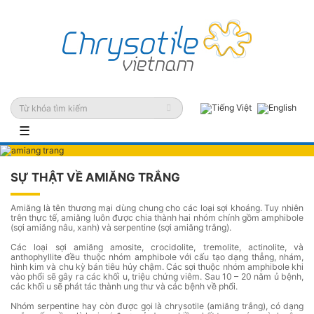
☰
SỰ THẬT VỀ AMIĂNG TRẮNG
Amiăng là tên thương mại dùng chung cho các loại sợi khoáng. Tuy nhiên
trên thực tế, amiăng luôn được chia thành hai nhóm chính gồm amphibole
(sợi amiăng nâu, xanh) và serpentine (sợi amiăng trắng).
Các loại sợi amiăng amosite, crocidolite, tremolite, actinolite, và
anthophyllite đều thuộc nhóm amphibole với cấu tạo dạng thẳng, nhám,
hình kim và chu kỳ bán tiêu hủy chậm. Các sợi thuộc nhóm amphibole khi
vào phổi sẽ gây ra các khối u, triệu chứng viêm. Sau 10 – 20 năm ủ bệnh,
các khối u sẽ phát tác thành ung thư và các bệnh về phổi.
Nhóm serpentine hay còn được gọi là chrysotile (amiăng trắng), có dạng