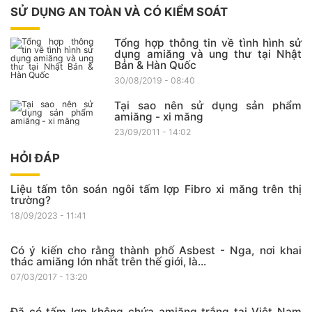
SỬ DỤNG AN TOÀN VÀ CÓ KIỂM SOÁT
Tổng hợp thông tin về tình hình sử
dụng amiăng và ung thư tại Nhật
Bản & Hàn Quốc
30/08/2019 - 08:40
Tại sao nên sử dụng sản phẩm
amiăng - xi măng
23/09/2011 - 14:02
HỎI ĐÁP
Liệu tấm tôn soán ngôi tấm lợp Fibro xi măng trên thị
trường?
18/09/2023 - 11:41
Có ý kiến cho rằng thành phố Asbest - Nga, nơi khai
thác amiăng lớn nhất trên thế giới, là...
07/03/2017 - 13:20
Đã có tấm lợp không chứa amiăng trắng tại Việt Nam