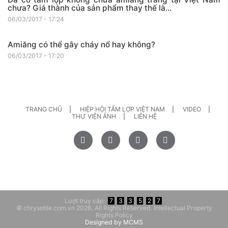
chưa? Giá thành của sản phẩm thay thế là...
06/03/2017 - 17:24
Amiăng có thể gây cháy nổ hay không?
06/03/2017 - 17:20
TRANG CHỦ
HIỆP HỘI TẤM LỢP VIỆT NAM
VIDEO
THƯ VIỆN ẢNH
LIÊN HỆ
Lượt truy cập:
7
3
3
5
2
7
© chrysotile.com.vn 2026, All Rights Reserved. Intellectual Property
Rights Policy
Designed by
MCMS